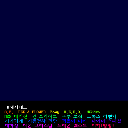
리
(ス
ク
ラ
ン
ブ
ル
エ
ッ
グ
/
Scramble
Eggs)
#해시태그
A.E.
BEE & FLOWER
Fony
H.E.R.O.
MSXdev
MSX 매거진
건 프라이트
구루 로직
그록스 리벤지
기기괴계
기동전사 건담
꾀돌이 미키
나이더 스페셜
대마성
데몬 크리스탈
드래곤 퀘스트
띠띠!빵빵!