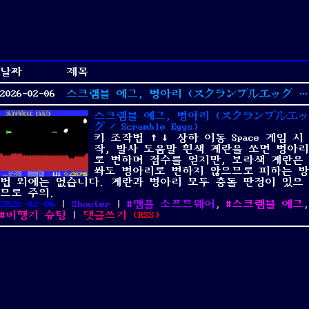
날짜
제목
2026-02-06
스크램블 에그, 병아리 (スクランブルエッグ / Scramble Eggs)
스크램블 에그, 병아리 (スクランブルエッ
グ / Scramble Eggs)
키 조작법 ↑↓ 상하 이동 Space 게임 시
작, 발사 도움말 흰색 계란을 쏘면 병아리
로 변하며 점수를 얻지만, 보라색 계란은
쏴도 병아리로 변하지 않으므로 피하는 방
법 외에는 없습니다. 계란과 병아리 모두 충돌 판정이 있으
므로 주의.
Posted
Categories
Tags
2026-02-06
|
Shooter
|
앰플 소프트웨어
,
스크램블 에그
,
on
on
비행기 슈팅
|
댓글쓰기
(
RSS
)
스
크
램
블
에
그,
병
아