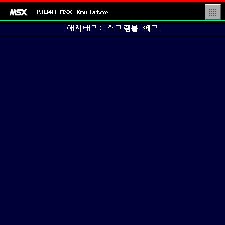
PJW48 MSX Emulator
▒
해시태그: 스크램블 에그