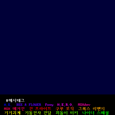
キ
ー・
マ
ウ
ス
/
Funky
Mouse
#해시태그
A.E.
BEE & FLOWER
Fony
H.E.R.O.
MSXdev
MSX 매거진
건 프라이트
구루 로직
그록스 리벤지
기기괴계
기동전사 건담
꾀돌이 미키
나이더 스페셜