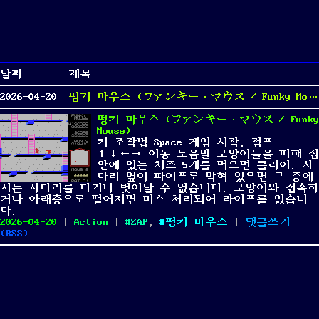
날짜
제목
2026-04-20
펑키 마우스 (ファンキー・マウス / Funky Mouse)
펑키 마우스 (ファンキー・マウス / Funky
Mouse)
키 조작법 Space 게임 시작, 점프
↑↓←→ 이동 도움말 고양이들을 피해 집
안에 있는 치즈 5개를 먹으면 클리어. 사
다리 옆이 파이프로 막혀 있으면 그 층에
서는 사다리를 타거나 벗어날 수 없습니다. 고양이와 접촉하
거나 아래층으로 떨어지면 미스 처리되어 라이프를 잃습니
다.
Posted
Categories
Tags
on
2026-04-20
|
Action
|
ZAP
,
펑키 마우스
|
댓글쓰기
on
펑
(
RSS
)
키
마
우
스
(フ
ァ
ン