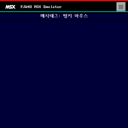
PJW48 MSX Emulator
▒
해시태그: 펑키 마우스