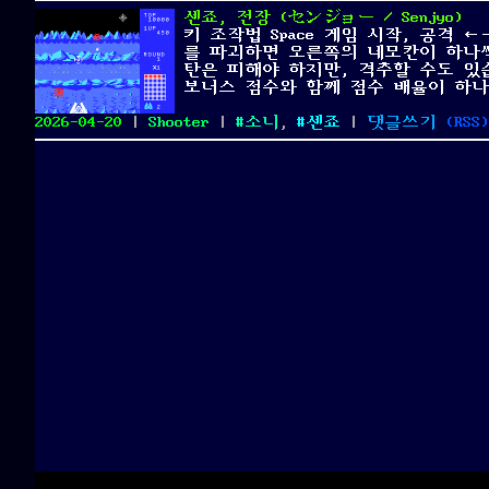
센죠, 전장 (センジョー / Senjyo)
키 조작법 Space 게임 시작, 공격
를 파괴하면 오른쪽의 네모칸이 하나씩
탄은 피해야 하지만, 격추할 수도 있
보너스 점수와 함께 점수 배율이 하나씩
Posted
Categories
Tags
on
2026-04-20
|
Shooter
|
소니
,
센죠
|
댓글쓰기
(
RSS
)
on
센
죠,
전
장
(セ
ン
ジ
ョ
ー
/
Senjyo