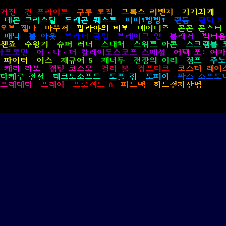
매거진
건 프라이트
구루 로직
그록스 리벤지
기기괴계
데몬 크리스탈
드래곤 퀘스트
띠띠!빵빵!
랜둠
랩틱 2
 오브 젤다
마우저
말라야의 비보
메이니즈
몬몬 몬스터
 패닉
볼 아웃
브라더 공업
브레이크 인
블래거
빅터음
센죠
수왕기
슈퍼 러너
스내처
스위트 아콘
스크램블 
아프로만
어·나·더 칼레이도스코프 스페셜
어택 포: 여
 파이터
이스
재규어 5
재너두
전장의 이리
점프
주노
캐리 라보
캡틴 코스모
컬러 볼
컴프티크
코스터 레이
타케루 전설
테크노소프트
토플 집
토피아
팍스 소프토
프레데터
프레이
프로젝트 A
피드백
하트전자산업