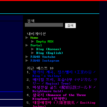
검색
검색
내비게이션
Home
Empty MSX
Portal
Blog (Korean)
Blog (English)
PJW48 Youtube
PJW48 Instagram
최근 베스트 10
왕가의 계곡, 킹스밸리 (王家の谷 /
King’s Valley)
매지컬 트리, 요술나무 (マジカル ツ
リー / Magical Tree)
마성전설 골드 (魔城伝説ゴールド /
Knightmare Gold)
삼국지 (Romance of the Three
Kingdoms) [번역판]
대장애경마 (大障害競馬 / Exciting
Jockey)