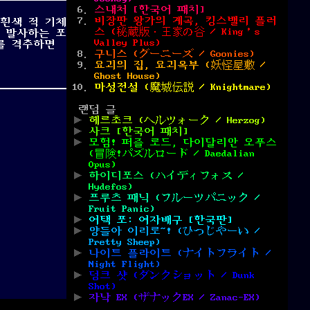
스내처 [한국어 패치]
비장판 왕가의 계곡, 킹스밸리 플러
 흰색 적 기체
스 (秘蔵版・王家の谷 / King’s
 발사하는 포
Valley Plus)
를 격추하면
구니스 (グーニーズ / Goonies)
요괴의 집, 요괴옥부 (妖怪屋敷 /
Ghost House)
마성전설 (魔城伝説 / Knightmare)
랜덤 글
헤르초크 (ヘルツォーク / Herzog)
사크 [한국어 패치]
모험! 퍼즐 로드, 다이달리안 오푸스
(冒険!パズルロード / Daedalian
Opus)
하이디포스 (ハイディフォス /
Hydefos)
프루츠 패닉 (フルーツパニック /
Fruit Panic)
어택 포: 여자배구 [한국판]
양들아 이리로~! (ひつじやーい /
Pretty Sheep)
나이트 플라이트 (ナイトフライト /
Night Flight)
덩크 샷 (ダンクショット / Dunk
Shot)
자낙 EX (ザナックEX / Zanac-EX)