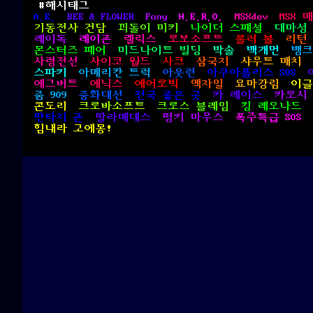
#해시태그
A.E.
BEE & FLOWER
Fony
H.E.R.O.
MSXdev
MSX 
기동전사 건담
꾀돌이 미키
나이더 스페셜
대마성
레이독
레이존
렐릭스
로보소프트
롤러 볼
리턴
몬스터즈 페어
미드나이트 빌딩
박솔
백개먼
뱅크
사령전선
사이코 월드
사크
삼국지
샤우트 매치
스파키
아메리칸 트럭
아웃런
아쿠아폴리스 SOS
에그버트
에닉스
에어로빅
엑자일
요마강림
이글
줌 909
중화대선
천국 좋은 곳
카 레이스
카로시
콘도리
크로바소프트
크로스 블레임
킹 레오나드
판타지 존
팔라메데스
펑키 마우스
폭주특급 SOS
힘내라 고에몽!