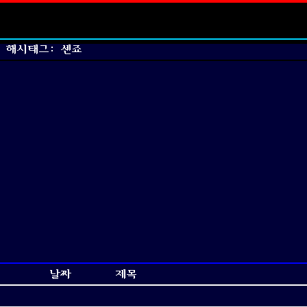
해시태그: 센죠
날짜
제목