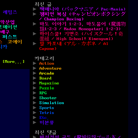
최신 글
팩매니아 (パックマニア / Pac-Mania)
레밍즈
챔피언 복싱 (チャンピオンボクシング
/ Champion Boxing)
악산업
마도 이야기 1-2-3, 마도물어 (魔導物
포메이션
語1-2-3 / Madou Monogatari 1-2-3)
자배구
하이스쿨! 기면조 (ハイスクール！奇
 퍼스트
面組 / High School! Kimengumi)
스
코에이
알 카포네 (アル・カポネ / Al
니카
Capone)
카테고리
[More...]
Action
Adventure
Arcade
Board
Magazine
Puzzle
RPG
Shooter
Simulation
Sports
Tetris
Etc.
미분류
최신 댓글
마성전설 골드 (魔城伝説ゴールド /