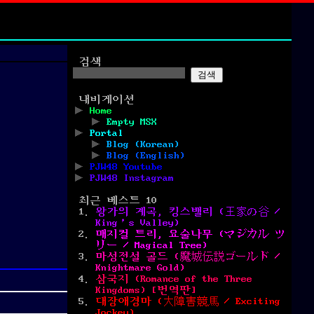
검색
검색
내비게이션
Home
Empty MSX
Portal
Blog (Korean)
Blog (English)
PJW48 Youtube
PJW48 Instagram
최근 베스트 10
왕가의 계곡, 킹스밸리 (王家の谷 /
King’s Valley)
매지컬 트리, 요술나무 (マジカル ツ
リー / Magical Tree)
마성전설 골드 (魔城伝説ゴールド /
Knightmare Gold)
삼국지 (Romance of the Three
Kingdoms) [번역판]
대장애경마 (大障害競馬 / Exciting
Jockey)