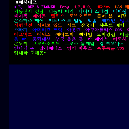
#해시태그
A.E.
BEE & FLOWER
Fony
H.E.R.O.
MSXdev
MSX 
기동전사 건담
꾀돌이 미키
나이더 스페셜
대마성
레이독
레이존
렐릭스
로보소프트
롤러 볼
리턴
몬스터즈 페어
미드나이트 빌딩
박솔
백개먼
뱅크
사령전선
사이코 월드
사크
삼국지
샤우트 매치
스파키
아메리칸 트럭
아웃런
아쿠아폴리스 SOS
에그버트
에닉스
에어로빅
엑자일
요마강림
이글
줌 909
중화대선
천국 좋은 곳
카 레이스
카로시
콘도리
크로바소프트
크로스 블레임
킹 레오나드
판타지 존
팔라메데스
펑키 마우스
폭주특급 SOS
힘내라 고에몽!