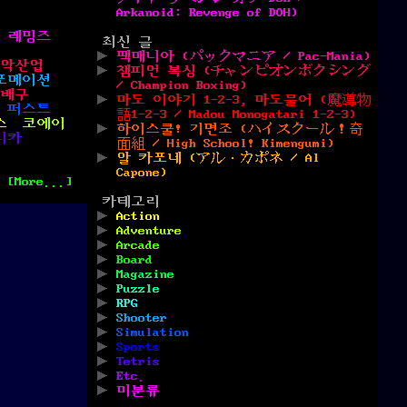
Arkanoid: Revenge of DOH)
레밍즈
최신 글
팩매니아 (パックマニア / Pac-Mania)
악산업
챔피언 복싱 (チャンピオンボクシング
포메이션
/ Champion Boxing)
자배구
마도 이야기 1-2-3, 마도물어 (魔導物
 퍼스트
語1-2-3 / Madou Monogatari 1-2-3)
스
코에이
하이스쿨! 기면조 (ハイスクール！奇
니카
面組 / High School! Kimengumi)
알 카포네 (アル・カポネ / Al
Capone)
[More...]
카테고리
Action
Adventure
Arcade
Board
Magazine
Puzzle
RPG
Shooter
Simulation
Sports
Tetris
Etc.
미분류