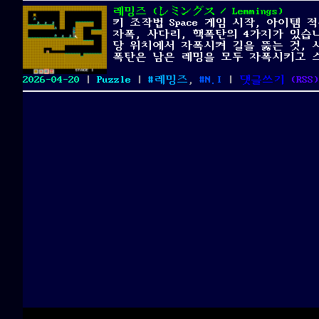
레밍즈 (レミングス / Lemmings)
키 조작법 Space 게임 시작, 아이템 
자폭, 사다리, 핵폭탄의 4가지가 있습
당 위치에서 자폭시켜 길을 뚫는 것, 
폭탄은 남은 레밍을 모두 자폭시키고 
Posted
Categories
Tags
on
2026-04-20
|
Puzzle
|
레밍즈
,
N.I
|
댓글쓰기
(
RSS
)
on
레
밍
즈
(レ
ミ
ン
グ
ス
/
Lemmin