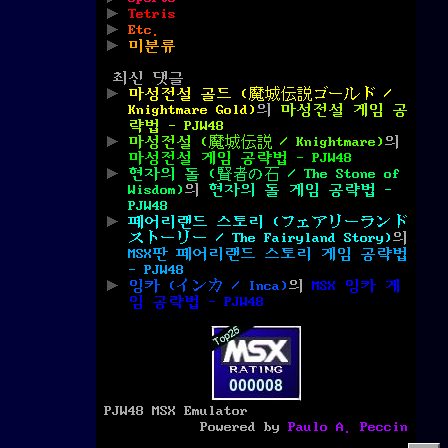
Tetris
Etc.
미분류
최신 댓글
마성전설 골드 (魔城伝説ゴールド /
Knightmare Gold)
의
마성전설 게임 공
략법 - PJW48
마성전설 (魔城伝説 / Knightmare)
의
마성전설 게임 공략법 - PJW48
현자의 돌 (賢者の石 / The Stone of
Wisdom)
의
현자의 돌 게임 공략법 -
PJW48
페어리랜드 스토리 (フェアリーランド
ストーリー / The Fairyland Story)
의
MSX판 페어리랜드 스토리 게임 공략법
- PJW48
잉카 (インカ / Inca)
의
MSX 잉카 게
임 공략법 - PJW48
PJW48 MSX Emulator
Powered by
Paulo A. Peccin