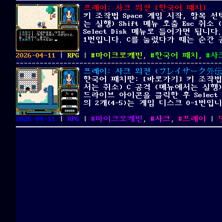
프레이: 사크 외전 [한국어 패치]
키 조작법 Space 게임 시작, 항목 
는 실행) Shift 메뉴 호출 Esc 
Select Disk 메뉴로 들어가면 됩니다
1번입니다. C를 눌렀다가 떼는 순간
Posted
Categories
Tags
2026-04-11
|
RPG
|
마이크로캐빈
,
한국어 패치
,
사
on
프레이: 사크 외전 (フレイサーク外伝 / Fra
한국어 패치판: [바로가기] 키 조작법 
서는 취소) C 공격 (메뉴에서는 실행)
드라이브 아이콘을 클릭한 후 Select 
의 2개(4-5)는 게임 디스크 0-1번
Posted
Categories
Tags
2026-04-11
|
RPG
|
마이크로캐빈
,
사크
,
프레이
|
on