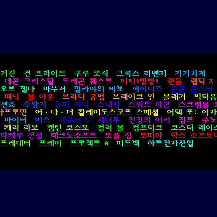
外
伝
/
Fray
in
Magical
Adventure)
매거진
건 프라이트
구루 로직
그록스 리벤지
기기괴계
데몬 크리스탈
드래곤 퀘스트
띠띠!빵빵!
랜둠
랩틱 2
 오브 젤다
마우저
말라야의 비보
메이니즈
몬몬 몬스터
 패닉
볼 아웃
브라더 공업
브레이크 인
블래거
빅터음
센죠
수왕기
슈퍼 러너
스내처
스위트 아콘
스크램블 
아프로만
어·나·더 칼레이도스코프 스페셜
어택 포: 여
 파이터
이스
재규어 5
재너두
전장의 이리
점프
주노
캐리 라보
캡틴 코스모
컬러 볼
컴프티크
코스터 레이
타케루 전설
테크노소프트
토플 집
토피아
팍스 소프토
프레데터
프레이
프로젝트 A
피드백
하트전자산업