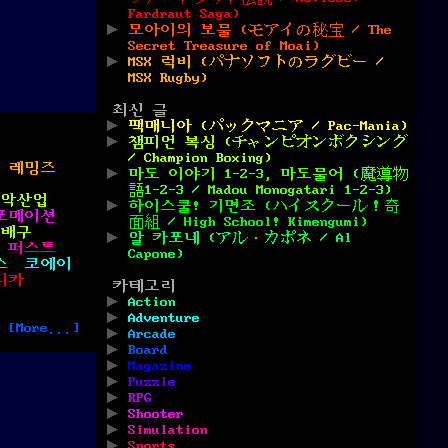
Fardraut Saga)
모아이의 보물 (モアイの秘宝 / The
Secret Treasure of Moai)
MSX 럭비 (パナソフトのラグビー /
MSX Rugby)
최신 글
팩매니아 (パックマニア / Pac-Mania)
챔피언 복싱 (チャンピオンボクシング
/ Champion Boxing)
레밍즈
마도 이야기 1-2-3, 마도물어 (魔導物
語1-2-3 / Madou Monogatari 1-2-3)
악산업
하이스쿨! 기면조 (ハイスクール！奇
포메이션
面組 / High School! Kimengumi)
자배구
알 카포네 (アル・カポネ / Al
 퍼스트
Capone)
스
코에이
니카
카테고리
Action
Adventure
[More...]
Arcade
Board
Magazine
Puzzle
RPG
Shooter
Simulation
Sports