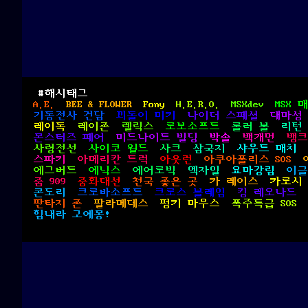
#해시태그
A.E.
BEE & FLOWER
Fony
H.E.R.O.
MSXdev
MSX 
기동전사 건담
꾀돌이 미키
나이더 스페셜
대마성
레이독
레이존
렐릭스
로보소프트
롤러 볼
리턴
몬스터즈 페어
미드나이트 빌딩
박솔
백개먼
뱅크
사령전선
사이코 월드
사크
삼국지
샤우트 매치
스파키
아메리칸 트럭
아웃런
아쿠아폴리스 SOS
에그버트
에닉스
에어로빅
엑자일
요마강림
이글
줌 909
중화대선
천국 좋은 곳
카 레이스
카로시
콘도리
크로바소프트
크로스 블레임
킹 레오나드
판타지 존
팔라메데스
펑키 마우스
폭주특급 SOS
힘내라 고에몽!