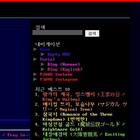
검색
검색
내비게이션
Home
Empty MSX
Portal
Blog (Korean)
Blog (English)
PJW48 Youtube
PJW48 Instagram
최근 베스트 10
왕가의 계곡, 킹스밸리 (王家の谷 /
King’s Valley)
매지컬 트리, 요술나무 (マジカル ツ
リー / Magical Tree)
삼국지 (Romance of the Three
Kingdoms) [번역판]
마성전설 골드 (魔城伝説ゴールド /
Knightmare Gold)
대장애경마 (大障害競馬 / Exciting
y in Magical Adventure)
Jockey)