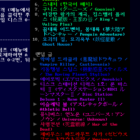
스내처 [한국어 패치]
구니스 (グーニーズ / Goonies)
공격 (메뉴에서
비장판 왕가의 계곡, 킹스밸리 플러
콘을 클릭한 후
스 (秘蔵版・王家の谷 / King’s
게임 디스크 0-
Valley Plus)
]”
꿈대륙 어드벤처, 몽대륙 (夢大陸ア
ドベンチャー / Penguin Adventure)
요괴의 집, 요괴옥부 (妖怪屋敷 /
Ghost House)
 점프 (메뉴에
랜덤 글
 교체하려면 A
악마성 드라큘라 (悪魔城ドラキュラ /
크 0-2번, 뒤
Vampire Killer, Castlevania)
外伝 / Fray in Magical Adventure)”
기동행성 스틸스 (機動惑星スティルス
/ The Roving Planet Styllus)
에어로빅 (エアロビクス / Aerobic)
디스크 스테이션 디럭스 1호: 룬 마스
터 Ⅱ (ディスクステーション#DX1 ル
ーンマスターⅡ / Disc Station
Deluxe 1 – Rune Master II)
어슬레틱 볼 (アスレチックボール /
Athletic Ball)
유니버스: 언노운 (ユニバース：アン
ノウン / Universe: Unknown)
사령전선 (死霊戦線 / War of the
Dead)
제비우스: 파드라우트 사가 (ゼビウス
ファードラウト伝説 / Xevious: