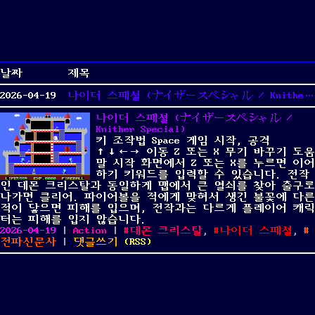
날짜
제목
2026-04-19
나이더 스페셜 (ナイザースペシャル / Knither Special)
나이더 스페셜 (ナイザースペシャル /
Knither Special)
키 조작법 Space 게임 시작, 공격
↑↓←→ 이동 Z 또는 X 무기 바꾸기 도움
말 시작 화면에서 Z 또는 X를 누르면 이어
하기 키워드를 입력할 수 있습니다. 전작
인 데몬 크리스탈과 동일하게 맵에서 큰 열쇠를 찾아 출구로
나가면 클리어. 파이어볼을 적에게 맞혀서 생긴 불꽃에 다른
적이 닿으면 피해를 입으며, 전작과는 다르게 플레이어 캐릭
터는 피해를 입지 않습니다.
Posted
Categories
Tags
2026-04-19
|
Action
|
데몬 크리스탈
,
나이더 스페셜
,
on
on
전파신문사
|
댓글쓰기
(
RSS
)
나
이
더
스
페
셜