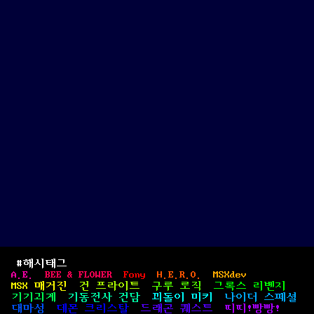
レ
オ
ナ
ル
ド
/
King
Leonard)
#해시태그
A.E.
BEE & FLOWER
Fony
H.E.R.O.
MSXdev
MSX 매거진
건 프라이트
구루 로직
그록스 리벤지
기기괴계
기동전사 건담
꾀돌이 미키
나이더 스페셜
대마성
데몬 크리스탈
드래곤 퀘스트
띠띠!빵빵!