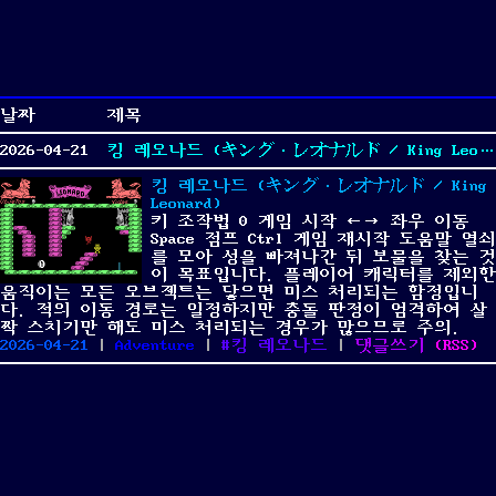
날짜
제목
2026-04-21
킹 레오나드 (キング・レオナルド / King Leonard)
킹 레오나드 (キング・レオナルド / King
Leonard)
키 조작법 0 게임 시작 ←→ 좌우 이동
Space 점프 Ctrl 게임 재시작 도움말 열쇠
를 모아 성을 빠져나간 뒤 보물을 찾는 것
이 목표입니다. 플레이어 캐릭터를 제외한
움직이는 모든 오브젝트는 닿으면 미스 처리되는 함정입니
다. 적의 이동 경로는 일정하지만 충돌 판정이 엄격하여 살
짝 스치기만 해도 미스 처리되는 경우가 많으므로 주의.
Posted
Categories
Tags
on
2026-04-21
|
Adventure
|
킹 레오나드
|
댓글쓰기
(
RSS
)
on
킹
레
오
나
드
(キ
ン
グ・