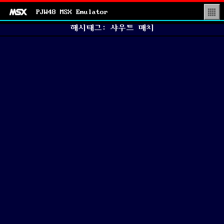
PJW48 MSX Emulator
▒
해시태그: 샤우트 매치