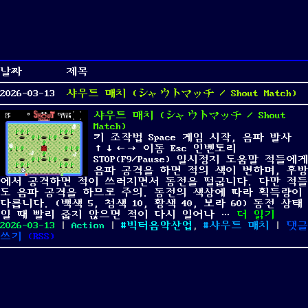
날짜
제목
2026-03-13
샤우트 매치 (シャウトマッチ / Shout Match)
샤우트 매치 (シャウトマッチ / Shout
Match)
키 조작법 Space 게임 시작, 음파 발사
↑↓←→ 이동 Esc 인벤토리
STOP(F9/Pause) 일시정지 도움말 적들에게
음파 공격을 하면 적의 색이 변하며, 후방
에서 공격하면 적이 쓰러지면서 동전을 떨굽니다. 다만 적들
도 음파 공격을 하므로 주의. 동전의 색상에 따라 획득량이
다릅니다. (백색 5, 청색 10, 황색 40, 보라 60) 동전 상태
“샤우트 매치 (
일 때 빨리 줍지 않으면 적이 다시 일어나 …
더 읽기
Posted
Categories
Tags
2026-03-13
|
Action
|
빅터음악산업
,
샤우트 매치
|
댓글
on
on
쓰기
(
RSS
)
샤
우
트
매
치
(シ