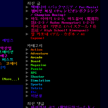
최신 글
팩매니아 (パックマニア / Pac-Mania)
챔피언 복싱 (チャンピオンボクシング
/ Champion Boxing)
마도 이야기 1-2-3, 마도물어 (魔導物
語1-2-3 / Madou Monogatari 1-2-3)
하이스쿨! 기면조 (ハイスクール！奇
面組 / High School! Kimengumi)
알 카포네 (アル・カポネ / Al
Capone)
레밍즈
카테고리
악산업
Action
포메이션
Adventure
자배구
Arcade
 퍼스트
Board
스
코에이
Magazine
니카
Puzzle
RPG
Shooter
[More...]
Simulation
Sports
Tetris
Etc.
미분류
최신 댓글
마성전설 골드 (魔城伝説ゴールド /