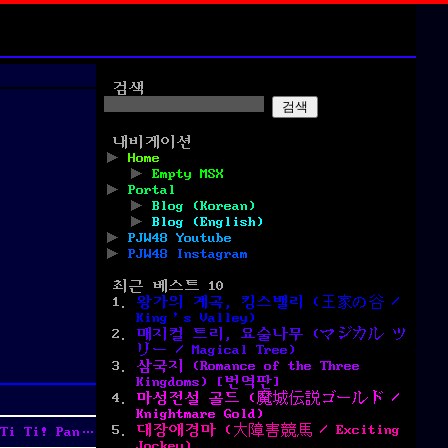
검색
검색
내비게이션
Home
Empty MSX
Portal
Blog (Korean)
Blog (English)
PJW48 Youtube
PJW48 Instagram
최근 베스트 10
왕가의 계곡, 킹스밸리 (王家の谷 /
King’s Valley)
매지컬 트리, 요술나무 (マジカル ツ
リー / Magical Tree)
삼국지 (Romance of the Three
Kingdoms) [번역판]
마성전설 골드 (魔城伝説ゴールド /
Knightmare Gold)
대장애경마 (大障害競馬 / Exciting
i! Pang Pang!)
Jockey)