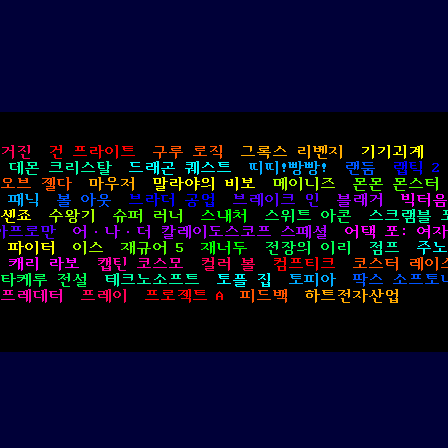
Ti
Ti!
Pang
Pang!)
매거진
건 프라이트
구루 로직
그록스 리벤지
기기괴계
데몬 크리스탈
드래곤 퀘스트
띠띠!빵빵!
랜둠
랩틱 2
 오브 젤다
마우저
말라야의 비보
메이니즈
몬몬 몬스터
 패닉
볼 아웃
브라더 공업
브레이크 인
블래거
빅터음
센죠
수왕기
슈퍼 러너
스내처
스위트 아콘
스크램블 
아프로만
어·나·더 칼레이도스코프 스페셜
어택 포: 여
 파이터
이스
재규어 5
재너두
전장의 이리
점프
주노
캐리 라보
캡틴 코스모
컬러 볼
컴프티크
코스터 레이
타케루 전설
테크노소프트
토플 집
토피아
팍스 소프토
프레데터
프레이
프로젝트 A
피드백
하트전자산업