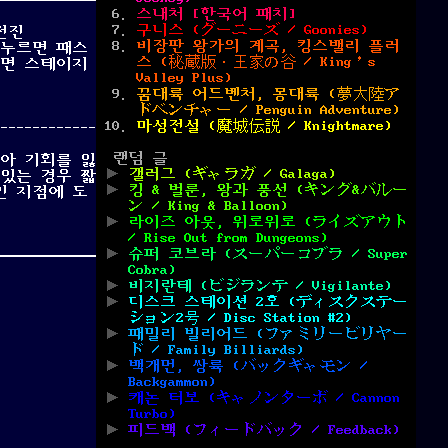
스내처 [한국어 패치]
구니스 (グーニーズ / Goonies)
 전진
비장판 왕가의 계곡, 킹스밸리 플러
를 누르면 패스
스 (秘蔵版・王家の谷 / King’s
가면 스테이지
Valley Plus)
賢いミッキー / Koedoli Mickey)”
꿈대륙 어드벤처, 몽대륙 (夢大陸ア
ドベンチャー / Penguin Adventure)
마성전설 (魔城伝説 / Knightmare)
랜덤 글
받아 기회를 잃
갤러그 (ギャラガ / Galaga)
있는 경우 짧
킹 & 벌룬, 왕과 풍선 (キング&バルー
인 지점에 도
ン / King & Balloon)
라이즈 아웃, 위로위로 (ライズアウト
/ Rise Out from Dungeons)
슈퍼 코브라 (スーパーコブラ / Super
Cobra)
비지란테 (ビジランテ / Vigilante)
디스크 스테이션 2호 (ディスクステー
ション2号 / Disc Station #2)
패밀리 빌리어드 (ファミリービリヤー
ド / Family Billiards)
백개먼, 쌍륙 (バックギャモン /
Backgammon)
캐논 터보 (キャノンターボ / Cannon
Turbo)
피드백 (フィードバック / Feedback)