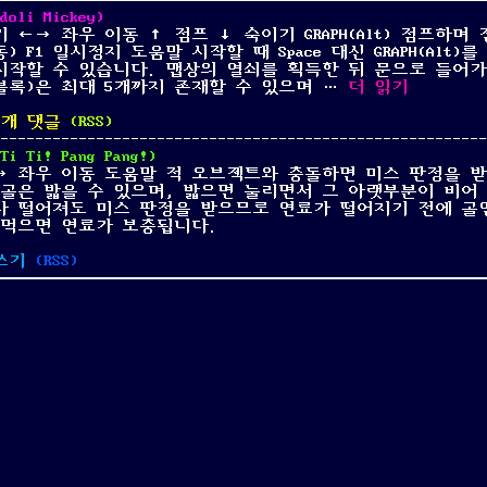
i Mickey)
기 ←→ 좌우 이동 ↑ 점프 ↓ 숙이기 GRAPH(Alt) 점프하며
동) F1 일시정지 도움말 시작할 때 Space 대신 GRAPH(Alt)
시작할 수 있습니다. 맵상의 열쇠를 획득한 뒤 문으로 들어
“꾀돌이 미키 (ずる
블록)은 최대 5개까지 존재할 수 있으며 …
더 읽기
1개 댓글
(
RSS
)
i! Pang Pang!)
 ←→ 좌우 이동 도움말 적 오브젝트와 충돌하면 미스 판정을 
골은 밟을 수 있으며, 밟으면 눌리면서 그 아랫부분이 비어 
다 떨어져도 미스 판정을 받으므로 연료가 떨어지기 전에 골
 먹으면 연료가 보충됩니다.
on
쓰기
(
RSS
)
띠
띠!
빵
빵!
(テ
oli
ィ
ey)
テ
ィ！
パ
ン
パ
ン！
/