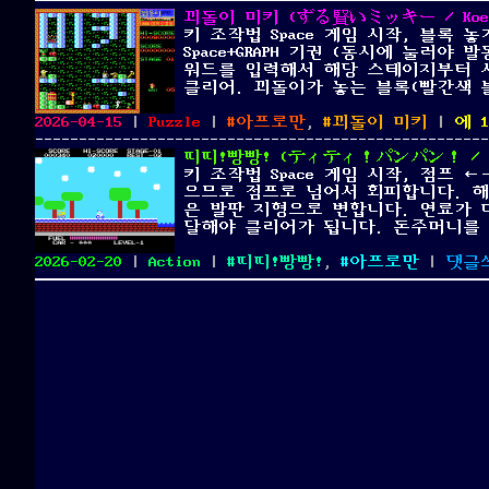
꾀돌이 미키 (ずる賢いミッキー / Koedol
키 조작법 Space 게임 시작, 블록 놓
Space+GRAPH 기권 (동시에 눌러야 발
워드를 입력해서 해당 스테이지부터 
클리어. 꾀돌이가 놓는 블록(빨간색 
Posted
Categories
Tags
꾀
2026-04-15
|
Puzzle
|
아프로만
,
꾀돌이 미키
|
에 
on
돌
이
띠띠!빵빵! (ティティ！パンパン！ / Ti T
미
키 조작법 Space 게임 시작, 점프
키
으므로 점프로 넘어서 회피합니다. 해
(ず
은 발판 지형으로 변합니다. 연료가 
る
달해야 클리어가 됩니다. 돈주머니를
賢
Posted
Categories
Tags
い
2026-02-20
|
Action
|
띠띠!빵빵!
,
아프로만
|
댓글
on
ミ
ッ
キ
ー
/
Koed
Mick