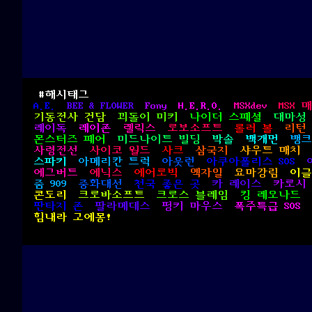
#해시태그
A.E.
BEE & FLOWER
Fony
H.E.R.O.
MSXdev
MSX 
기동전사 건담
꾀돌이 미키
나이더 스페셜
대마성
레이독
레이존
렐릭스
로보소프트
롤러 볼
리턴
몬스터즈 페어
미드나이트 빌딩
박솔
백개먼
뱅크
사령전선
사이코 월드
사크
삼국지
샤우트 매치
스파키
아메리칸 트럭
아웃런
아쿠아폴리스 SOS
에그버트
에닉스
에어로빅
엑자일
요마강림
이글
줌 909
중화대선
천국 좋은 곳
카 레이스
카로시
콘도리
크로바소프트
크로스 블레임
킹 레오나드
판타지 존
팔라메데스
펑키 마우스
폭주특급 SOS
힘내라 고에몽!