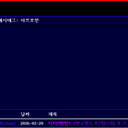
해시태그: 아프로만
날짜
제목
ickey)
2026-02-20
띠띠!빵빵! (ティティ！パンパン！ / Ti T