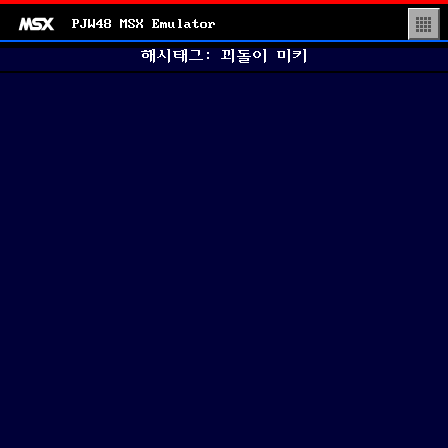
PJW48 MSX Emulator
▒
해시태그: 꾀돌이 미키