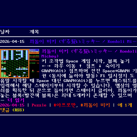
날짜
제목
2026-04-15
꾀돌이 미키 (ずる賢いミッキー / Koedoli Mickey)
꾀돌이 미키 (ずる賢いミッキー / Koedoli
Mickey)
키 조작법 Space 게임 시작, 블록 놓기
←→ 좌우 이동 ↑ 점프 ↓ 숙이기
GRAPH(Alt) 점프하며 전진 Space+GRAPH 기
권 (동시에 눌러야 발동) F1 일시정지 도
움말 시작할 때 Space 대신 GRAPH(Alt)를 누르면 패스워드를
입력해서 해당 스테이지부터 시작할 수 있습니다. 맵상의 열
쇠를 획득한 뒤 문으로 들어가면 스테이지 클리어. 꾀돌이가
놓는 블록(빨간색 블록)은 최대 5개까지 존재할 수 있으며
“꾀돌이 미키 (ずる賢いミッキー / Koedoli Mickey)”
…
더 읽기
Posted
Categories
Tags
꾀
2026-04-15
|
Puzzle
|
아프로만
,
꾀돌이 미키
|
에 1개
on
돌
댓글
(
RSS
)
이
미
키
(ず
る