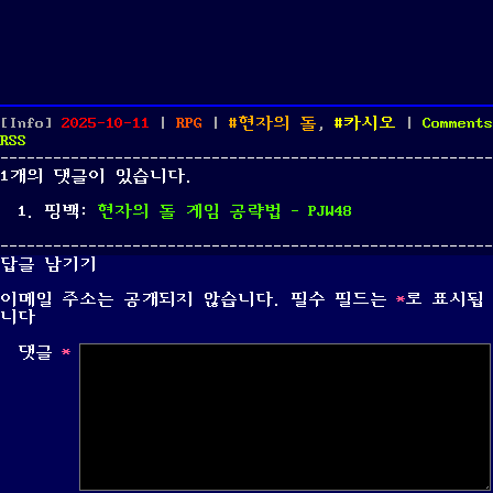
Posted
Categories
Tags
[Info]
2025-10-11
|
RPG
|
현자의 돌
,
카시오
|
Comments
on
RSS
1개의 댓글이 있습니다.
핑백:
현자의 돌 게임 공략법 - PJW48
답글 남기기
이메일 주소는 공개되지 않습니다.
필수 필드는
*
로 표시됩
니다
댓글
*