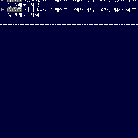
Q
E
D
(たいし): 스테이지 3에서 진주 30개, 힘/체력/지
능 6배로 시작
6
6
E
(おおい): 스테이지 4에서 진주 40개, 힘/체력/지
능 8배로 시작