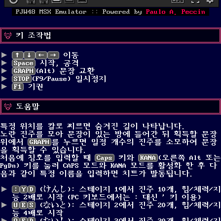
PJW48 MSX Emulator
::
Powered by
Paulo A. Peccin
키 조작법
↑
↓
←
→
이동
Space
시작, 공격
GRAPH
(Alt) 문장 교환
STOP
(F9/Pause) 일시정지
F1
기권
도움말
특정 위치를 칼로 찌르면 숨겨진 길이 나타납니다.
노란 진주를 모아 문장이 있는 방에 들어간 뒤 획득할 문장
위에서
GRAPH
를 누르면 일정 개수의 진주를 소모하여 문장
을 획득할 수 있습니다.
처음에 칭호를 입력할 때
Caps
키와
KANA
(오른쪽 Alt 또는
PgDn) 키를 눌러 CAPS 모드와 KANA 모드를 활성화 한 후 다
음과 같이 특정 이름을 입력하면 치트가 발동됩니다.
:
Y
D
(けんし): 스테이지 1에서 진주 10개, 힘/체력/지
능 2배로 시작 (PC 키보드에서는 : 대신
'
키 이용)
U
E
S
(ないと): 스테이지 2에서 진주 20개, 힘/체력/지
능 4배로 시작