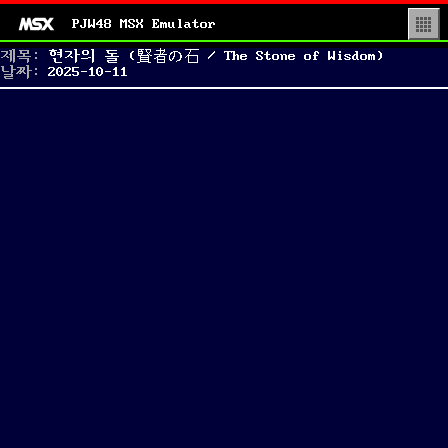
PJW48 MSX Emulator
▒
제목:
현자의 돌 (賢者の石 / The Stone of Wisdom)
Posted
날짜:
2025-10-11
on