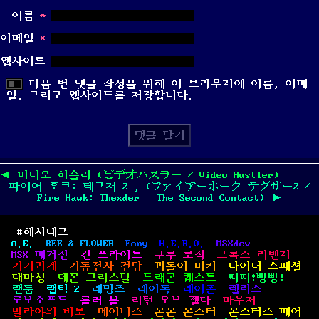
이름
*
이메일
*
웹사이트
다음 번 댓글 작성을 위해 이 브라우저에 이름, 이메
일, 그리고 웹사이트를 저장합니다.
글
탐
Previous
◀
비디오 허슬러 (ビデオハスラー / Video Hustler)
색
Next
post:
파이어 호크: 테그저 2 , (ファイアーホーク テグザー2 /
post:
Fire Hawk: Thexder – The Second Contact)
▶
#해시태그
A.E.
BEE & FLOWER
Fony
H.E.R.O.
MSXdev
MSX 매거진
건 프라이트
구루 로직
그록스 리벤지
기기괴계
기동전사 건담
꾀돌이 미키
나이더 스페셜
대마성
데몬 크리스탈
드래곤 퀘스트
띠띠!빵빵!
랜둠
랩틱 2
레밍즈
레이독
레이존
렐릭스
로보소프트
롤러 볼
리턴 오브 젤다
마우저
말라야의 비보
메이니즈
몬몬 몬스터
몬스터즈 페어