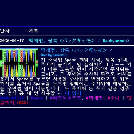
날짜
제목
2026-04-17
백개먼, 쌍륙 (バックギャモン / Backgammon)
백개먼, 쌍륙 (バックギャモン /
Backgammon)
키 조작법 Space 게임 시작, 항목 선택,
주사위 굴리기, 말 움직이기 ↑↓←→ 커
서 이동 도움말 턴이 시작되면 주사위를
굴리고, 그 후에는 주사위 쪽으로 커서를
옮겨서 Space를 누르면 사용할 주사위를 변경하고 말 위로
커서를 옮겨서 Space를 누르면 깜빡이는 주사위에 해당하는
눈 수만큼 말이 이동합니다. 두 주사위 눈 수가 같을 경우
“백개먼, 쌍륙 (バックギャモン / 
두 번씩 총 네 번 사용할 …
더 읽기
Posted
Categories
Tags
2026-04-17
|
Board
|
테크노소프트
,
백개먼
,
소니
|
댓
on
on
글쓰기
(
RSS
)
백
개
먼,
쌍
륙
(バ