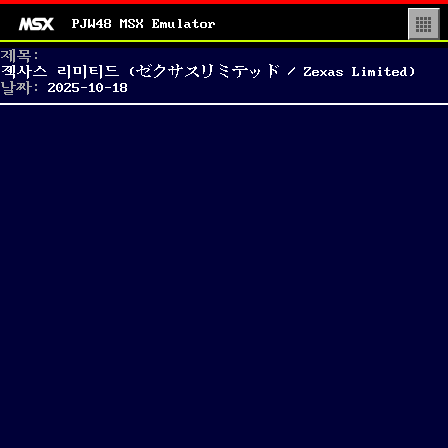
PJW48 MSX Emulator
▒
제목:
젝사스 리미티드 (ゼクサスリミテッド / Zexas Limited)
Posted
날짜:
2025-10-18
on