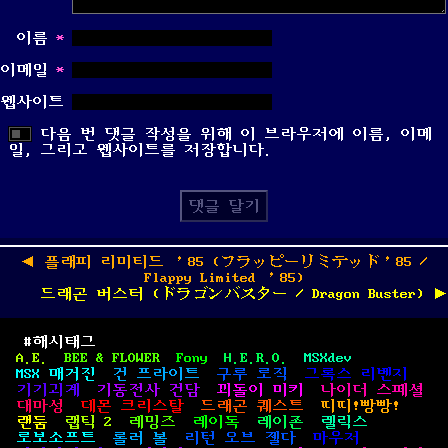
이름
*
이메일
*
웹사이트
다음 번 댓글 작성을 위해 이 브라우저에 이름, 이메
일, 그리고 웹사이트를 저장합니다.
글
탐
Previous
◀
플래피 리미티드 ’85 (フラッピーリミテッド’85 /
색
post:
Flappy Limited ’85)
Next
드래곤 버스터 (ドラゴンバスター / Dragon Buster)
▶
post:
#해시태그
A.E.
BEE & FLOWER
Fony
H.E.R.O.
MSXdev
MSX 매거진
건 프라이트
구루 로직
그록스 리벤지
기기괴계
기동전사 건담
꾀돌이 미키
나이더 스페셜
대마성
데몬 크리스탈
드래곤 퀘스트
띠띠!빵빵!
랜둠
랩틱 2
레밍즈
레이독
레이존
렐릭스
로보소프트
롤러 볼
리턴 오브 젤다
마우저