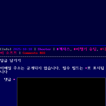
Posted
Categories
Tags
[Info]
2025-10-18
|
Shooter
|
젝사스
,
비행기 슈팅
,
디
on
비 소프트
|
Comments
RSS
답글 남기기
이메일 주소는 공개되지 않습니다.
필수 필드는
*
로 표시됩
니다
댓글
*