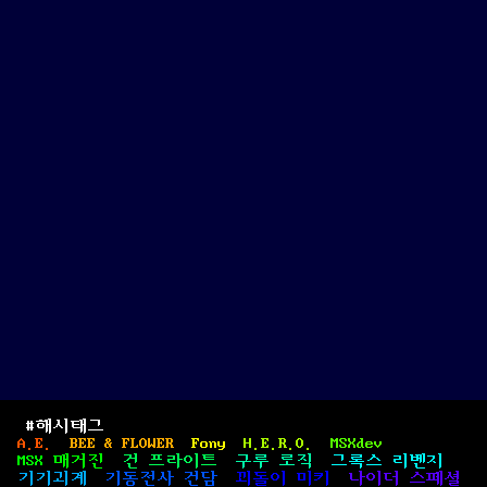
ア
ー
ズ
/
Pairs)
#해시태그
A.E.
BEE & FLOWER
Fony
H.E.R.O.
MSXdev
MSX 매거진
건 프라이트
구루 로직
그록스 리벤지
기기괴계
기동전사 건담
꾀돌이 미키
나이더 스페셜