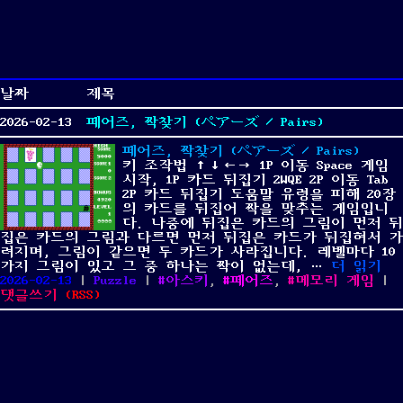
날짜
제목
2026-02-13
페어즈, 짝찾기 (ペアーズ / Pairs)
페어즈, 짝찾기 (ペアーズ / Pairs)
키 조작법 ↑↓←→ 1P 이동 Space 게임
시작, 1P 카드 뒤집기 2WQE 2P 이동 Tab
2P 카드 뒤집기 도움말 유령을 피해 20장
의 카드를 뒤집어 짝을 맞추는 게임입니
다. 나중에 뒤집은 카드의 그림이 먼저 뒤
집은 카드의 그림과 다르면 먼저 뒤집은 카드가 뒤집혀서 가
려지며, 그림이 같으면 두 카드가 사라집니다. 레벨마다 10
“페어즈, 
가지 그림이 있고 그 중 하나는 짝이 없는데, …
더 읽기
Posted
Categories
Tags
2026-02-13
|
Puzzle
|
아스키
,
페어즈
,
메모리 게임
|
on
on
댓글쓰기
(
RSS
)
페
어
즈,
짝
찾
기
(ペ