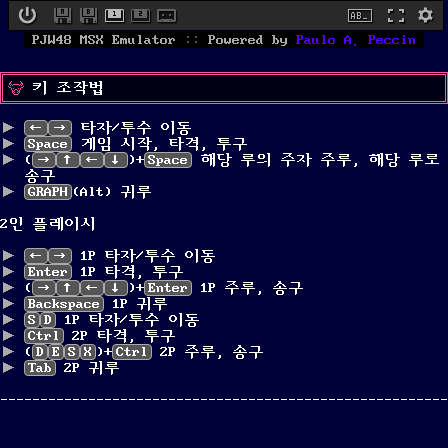
PJW48 MSX Emulator
::
Powered by
Paulo A. Peccin
키 조작법
←
→
타자/투수 이동
Space
게임 시작, 타격, 투구
(
→
↑
←
↓
)+
Space
해당 루의 주자 주루, 해당 루로
송구
GRAPH
(Alt) 귀루
2인 플레이시
←
→
1P 타자/투수 이동
Enter
1P 타격, 투구
(
→
↑
←
↓
)+
Enter
1P 주루, 송구
Backspace
1P 귀루
S
D
1P 타자/투수 이동
Ctrl
2P 타격, 투구
(
D
E
S
X
)+
Ctrl
2P 주루, 송구
Tab
2P 귀루