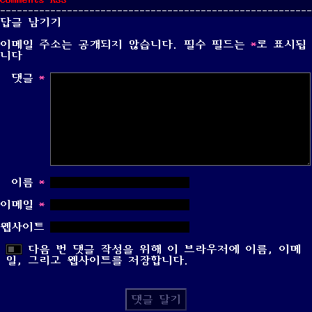
Comments
RSS
답글 남기기
이메일 주소는 공개되지 않습니다.
필수 필드는
*
로 표시됩
니다
댓글
*
이름
*
이메일
*
웹사이트
다음 번 댓글 작성을 위해 이 브라우저에 이름, 이메
일, 그리고 웹사이트를 저장합니다.