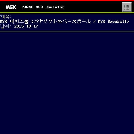
PJW48 MSX Emulator
▒
제목:
MSX 베이스볼 (パナソフトのベースボール / MSX Baseball)
Posted
날짜:
2025-10-17
on