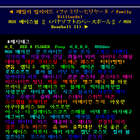
글
탐
Previous
◀
패밀리 빌리어드 (ファミリービリヤード / Family
색
post:
Billiards)
Next
MSX 베이스볼 Ⅱ (パナソフトのベースボールⅡ / MSX
post:
Baseball II)
▶
#해시태그
A.E.
BEE & FLOWER
Fony
H.E.R.O.
MSXdev
MSX 매거진
건 프라이트
구루 로직
그록스 리벤지
기기괴계
기동전사 건담
꾀돌이 미키
나이더 스페셜
대마성
데몬 크리스탈
드래곤 퀘스트
띠띠!빵빵!
랜둠
랩틱 2
레밍즈
레이독
레이존
렐릭스
로보소프트
롤러 볼
리턴 오브 젤다
마우저
말라야의 비보
메이니즈
몬몬 몬스터
몬스터즈 페어
미드나이트 빌딩
박솔
백개먼
뱅크 패닉
볼 아웃
브라더 공업
브레이크 인
블래거
빅터음악산업
사령전선
사이코 월드
사크
삼국지
샤우트 매치
센죠
수왕기
슈퍼 러너
스내처
스위트 아콘
스크램블 포메이션
스파키
아메리칸 트럭
아웃런
아쿠아폴리스 SOS
아프로만
어·나·더 칼레이도스코프 스페셜
어택 포: 여자배구
에그버트
에닉스
에어로빅
엑자일
요마강림
이글 파이터
이스
재규어 5
재너두
전장의 이리
점프
주노 퍼스트
줌 909
중화대선
천국 좋은 곳
카 레이스
카로시
캐리 라보
캡틴 코스모
컬러 볼
컴프티크
코스터 레이스
코에이
콘도리